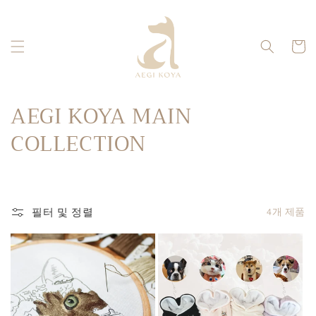
콘텐츠
로 건너
뛰기
카
트
컬
AEGI KOYA MAIN
렉
COLLECTION
션
:
필터 및 정렬
4개 제품