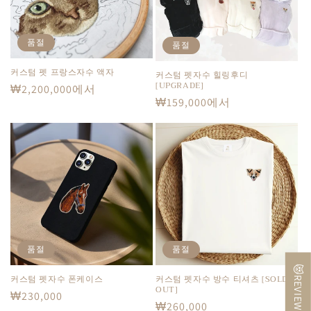
품절
품절
커스텀 펫 프랑스자수 액자
커스텀 펫자수 힐링후디
[UPGRADE]
정
₩2,200,000에서
정
₩159,000에서
가
가
품절
품절
😻REVIEW🐶
커스텀 펫자수 폰케이스
커스텀 펫자수 방수 티셔츠 [SOLD
OUT]
정
₩230,000
정
₩260,000